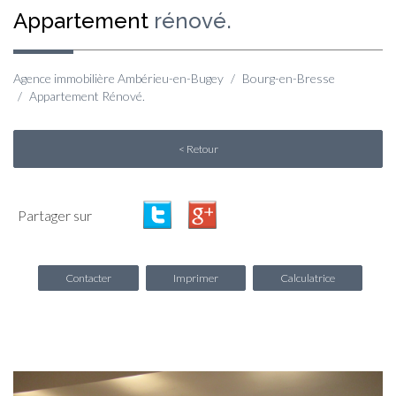
appartement
rénové.
Agence immobilière Ambérieu-en-Bugey
Bourg-en-Bresse
Appartement Rénové.
< Retour
Partager sur
Contacter
Imprimer
Calculatrice