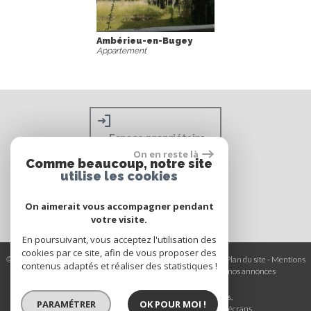
Ambérieu-en-Bugey
Appartement
Espace propriétaire
On en reste là
Comme beaucoup, notre site
utilise les cookies
On aimerait vous accompagner pendant
votre visite.
En poursuivant, vous acceptez l'utilisation des
cookies par ce site, afin de vous proposer des
© 2026 | Tous droits réservés | Traduction powered by Google -
Plan du site
-
Mentions
contenus adaptés et réaliser des statistiques !
légales
-
Nos honoraires
-
Partenaires
-
Admin
-
Toutes nos annonces
Site internet compatible multi-supports,
PARAMÉTRER
OK POUR MOI !
un seul site adaptable à tous les types d'écrans.