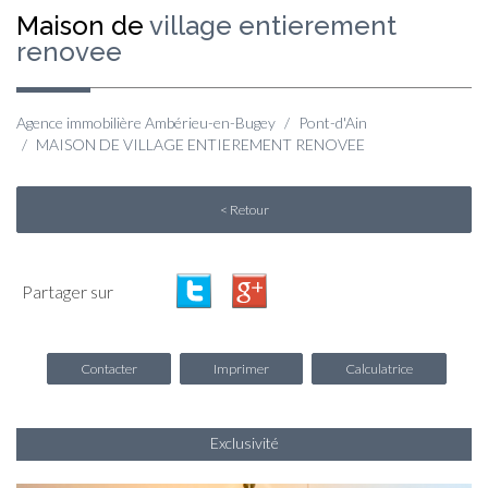
maison de
village entierement
renovee
Agence immobilière Ambérieu-en-Bugey
Pont-d'Ain
MAISON DE VILLAGE ENTIEREMENT RENOVEE
< Retour
Partager sur
Contacter
Imprimer
Calculatrice
Exclusivité